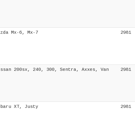
azda Mx-6, Mx-7
2981
issan 200sx, 240, 300, Sentra, Axxes, Van
2981
ubaru XT, Justy
2981