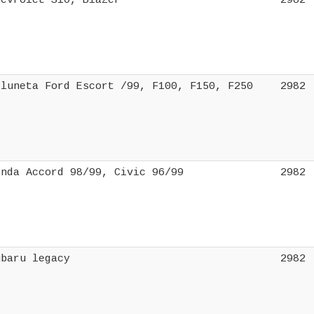
hevrolet S10, Blazer
2982
 luneta Ford Escort /99, F100, F150, F250
2982
onda Accord 98/99, Civic 96/99
2982
ubaru legacy
2982