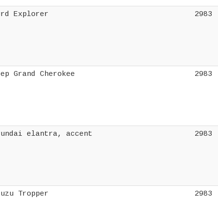
ord Explorer
2983
eep Grand Cherokee
2983
yundai elantra, accent
2983
suzu Tropper
2983