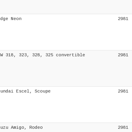
odge Neon
2981
MW 318, 323, 328, 325 convertible
2981
yundai Escel, Scoupe
2981
suzu Amigo, Rodeo
2981