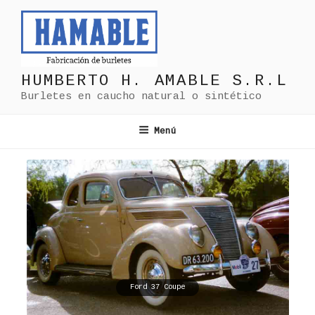
Saltar
al
contenido
HUMBERTO H. AMABLE S.R.L
Burletes en caucho natural o sintético
Menú
Ford 37 Coupe